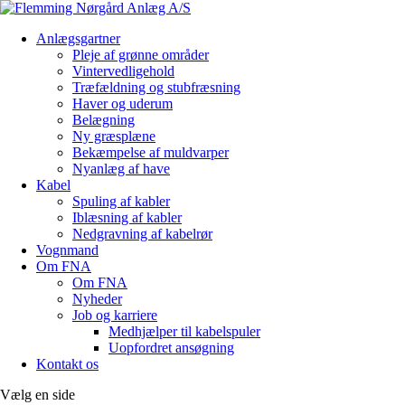
Anlægsgartner
Pleje af grønne områder
Vintervedligehold
Træfældning og stubfræsning
Haver og uderum
Belægning
Ny græsplæne
Bekæmpelse af muldvarper
Nyanlæg af have
Kabel
Spuling af kabler
Iblæsning af kabler
Nedgravning af kabelrør
Vognmand
Om FNA
Om FNA
Nyheder
Job og karriere
Medhjælper til kabelspuler
Uopfordret ansøgning
Kontakt os
Vælg en side