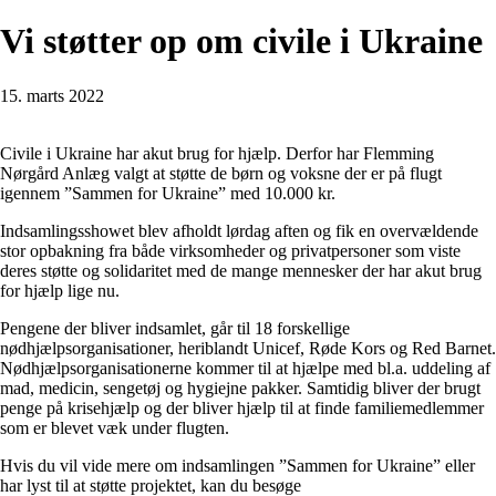
Vi støtter op om civile i Ukraine
15. marts 2022
Civile i Ukraine har akut brug for hjælp. Derfor har Flemming
Nørgård Anlæg valgt at støtte de børn og voksne der er på flugt
igennem ”Sammen for Ukraine” med 10.000 kr.
Indsamlingsshowet blev afholdt lørdag aften og fik en overvældende
stor opbakning fra både virksomheder og privatpersoner som viste
deres støtte og solidaritet med de mange mennesker der har akut brug
for hjælp lige nu.
Pengene der bliver indsamlet, går til 18 forskellige
nødhjælpsorganisationer, heriblandt Unicef, Røde Kors og Red Barnet.
Nødhjælpsorganisationerne kommer til at hjælpe med bl.a. uddeling af
mad, medicin, sengetøj og hygiejne pakker. Samtidig bliver der brugt
penge på krisehjælp og der bliver hjælp til at finde familiemedlemmer
som er blevet væk under flugten.
Hvis du vil vide mere om indsamlingen ”Sammen for Ukraine” eller
har lyst til at støtte projektet, kan du besøge