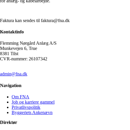
for anlæg- og kabelarbejde.
Faktura kan sendes til faktura@fna.dk
​Kontaktinfo
Flemming Nørgård Anlæg A/S
Munkevejen 6, True
​8381 Tilst
CVR-nummer: 26107342
86 24 78 22
admin@fna.dk
Navigation
Om FNA
Job og karriere gammel
Privatlivspolitik
Byggeriets Ankenævn
Direktør