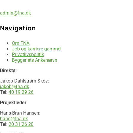
86 24 78 22
admin@fna.dk
Navigation
Om FNA
Job og karriere gammel
Privatlivspolitik
Byggeriets Ankenævn
Direktør
Jakob Dahlstrøm Skov:
jakob@fna.dk
Tel:
40 19 29 26​
Projektleder
Hans Brun Hansen:
hans@fna.dk
Tel:
20 31 26 20​​