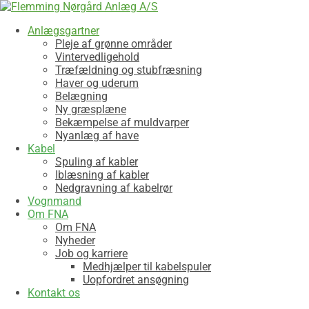
Anlægsgartner
Pleje af grønne områder
Vintervedligehold
Træfældning og stubfræsning
Haver og uderum
Belægning
Ny græsplæne
Bekæmpelse af muldvarper
Nyanlæg af have
Kabel
Spuling af kabler
Iblæsning af kabler
Nedgravning af kabelrør
Vognmand
Om FNA
Om FNA
Nyheder
Job og karriere
Medhjælper til kabelspuler
Uopfordret ansøgning
Kontakt os