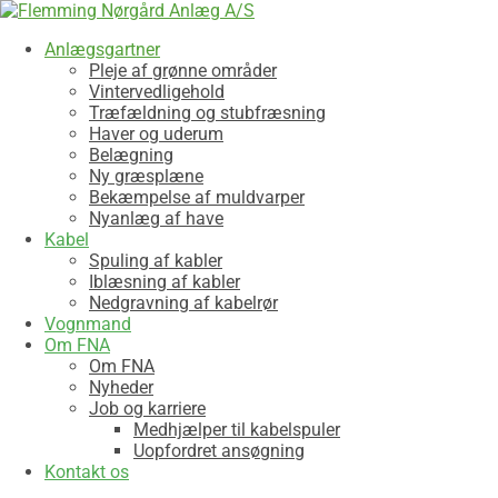
Anlægsgartner
Pleje af grønne områder
Vintervedligehold
Træfældning og stubfræsning
Haver og uderum
Belægning
Ny græsplæne
Bekæmpelse af muldvarper
Nyanlæg af have
Kabel
Spuling af kabler
Iblæsning af kabler
Nedgravning af kabelrør
Vognmand
Om FNA
Om FNA
Nyheder
Job og karriere
Medhjælper til kabelspuler
Uopfordret ansøgning
Kontakt os