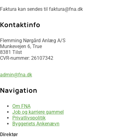
Faktura kan sendes til faktura@fna.dk
​Kontaktinfo
Flemming Nørgård Anlæg A/S
Munkevejen 6, True
​8381 Tilst
CVR-nummer: 26107342
86 24 78 22
admin@fna.dk
Navigation
Om FNA
Job og karriere gammel
Privatlivspolitik
Byggeriets Ankenævn
Direktør