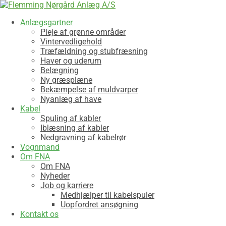
Anlægsgartner
Pleje af grønne områder
Vintervedligehold
Træfældning og stubfræsning
Haver og uderum
Belægning
Ny græsplæne
Bekæmpelse af muldvarper
Nyanlæg af have
Kabel
Spuling af kabler
Iblæsning af kabler
Nedgravning af kabelrør
Vognmand
Om FNA
Om FNA
Nyheder
Job og karriere
Medhjælper til kabelspuler
Uopfordret ansøgning
Kontakt os