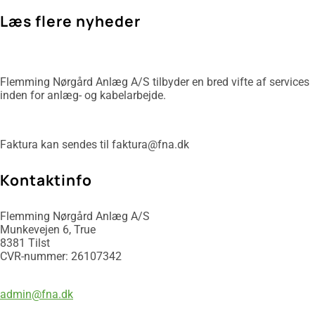
Læs flere nyheder
Flemming Nørgård Anlæg A/S tilbyder en bred vifte af services
inden for anlæg- og kabelarbejde.
Faktura kan sendes til faktura@fna.dk
​Kontaktinfo
Flemming Nørgård Anlæg A/S
Munkevejen 6, True
​8381 Tilst
CVR-nummer: 26107342
86 24 78 22
admin@fna.dk